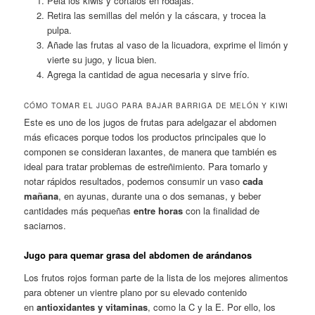
Pela los kiwis y córtalos en rodajas.
Retira las semillas del melón y la cáscara, y trocea la
pulpa.
Añade las frutas al vaso de la licuadora, exprime el limón y
vierte su jugo, y licua bien.
Agrega la cantidad de agua necesaria y sirve frío.
CÓMO TOMAR EL JUGO PARA BAJAR BARRIGA DE MELÓN Y KIWI
Este es uno de los jugos de frutas para adelgazar el abdomen
más eficaces porque todos los productos principales que lo
componen se consideran laxantes, de manera que también es
ideal para tratar problemas de estreñimiento. Para tomarlo y
notar rápidos resultados, podemos consumir un vaso
cada
mañana
, en ayunas, durante una o dos semanas, y beber
cantidades más pequeñas
entre horas
con la finalidad de
saciarnos.
Jugo para quemar grasa del abdomen de arándanos
Los frutos rojos forman parte de la lista de los mejores alimentos
para obtener un vientre plano por su elevado contenido
en
antioxidantes y vitaminas
, como la C y la E. Por ello, los