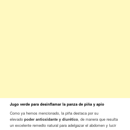
Jugo verde para desinflamar la panza de piña y apio
Como ya hemos mencionado, la piña destaca por su
elevado
poder antioxidante y diurético
, de manera que resulta
un excelente remedio natural para adelgazar el abdomen y lucir