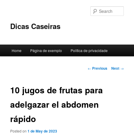
Skip
to
Sear
primary
content
Dicas Caseiras
Main
Home
Página de exemplo
Política de privacidade
menu
Post
←
Previous
Next
→
navigation
10 jugos de frutas para
adelgazar el abdomen
rápido
Posted on
1 de May de 2023