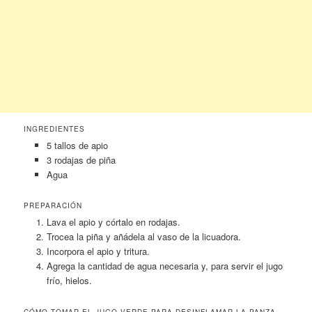
INGREDIENTES
5 tallos de apio
3 rodajas de piña
Agua
PREPARACIÓN
Lava el apio y córtalo en rodajas.
Trocea la piña y añádela al vaso de la licuadora.
Incorpora el apio y tritura.
Agrega la cantidad de agua necesaria y, para servir el jugo
frío, hielos.
CÓMO TOMAR EL JUGO VERDE PARA DESINFLAMAR LA PANZA