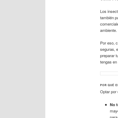
Los insect
también p
comerciale
ambiente.
Por eso, 
seguras, e
preparar t
tengas en
POR QUÉ E
Optar por 
No t
mayo
para