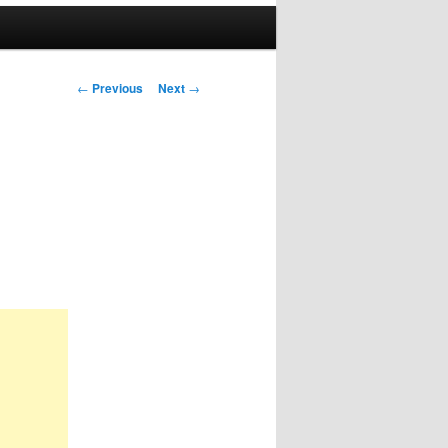
Post
←
Previous
Next
→
navigation