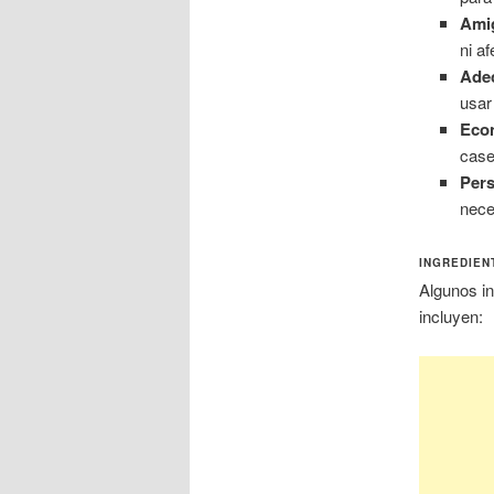
Amig
ni a
Adec
usar
Eco
case
Pers
nece
INGREDIEN
Algunos in
incluyen: