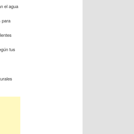
n el agua
s para
lentes
egún tus
turales