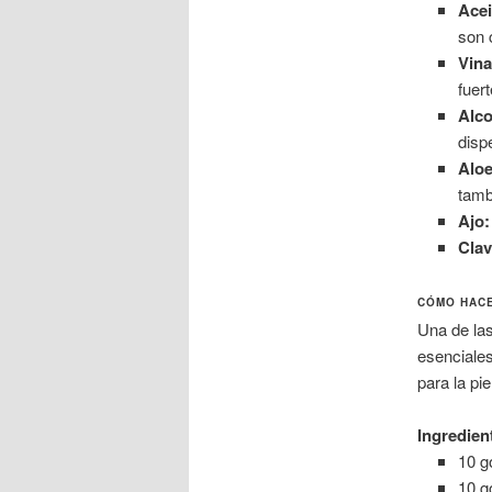
Acei
son 
Vina
fuer
Alco
disp
Aloe
tamb
Ajo:
Clav
CÓMO HACE
Una de las
esenciales
para la pi
Ingredien
10 g
10 g