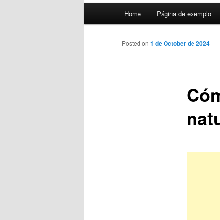
Main
Home
Página de exemplo
menu
Posted on
1 de October de 2024
Cóm
nat