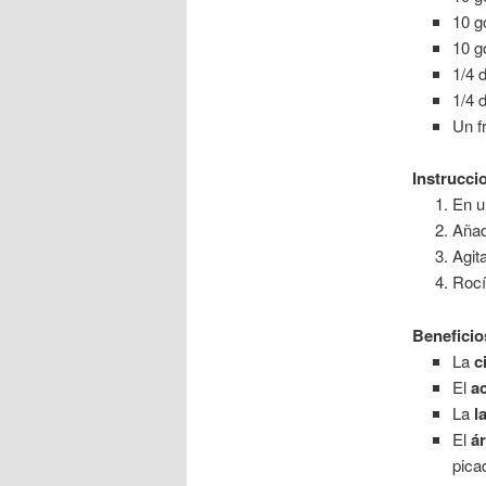
10 g
10 g
1/4 
1/4 
Un f
Instrucci
En u
Añad
Agit
Rocía
Beneficio
La
c
El
a
La
l
El
ár
picad