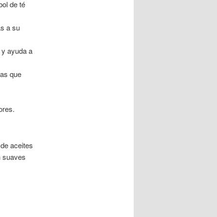
bol de té
as a su
s y ayuda a
tras que
ores.
de aceites
n suaves