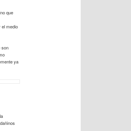
ino que
 el medio
e son
ómo
lemente ya
la
 dañinos