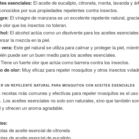
tes esenciales:
El aceite de eucalipto, citronela, menta, lavanda y ár
conocidos por sus propiedades repelentes contra insectos.
gre:
El vinagre de manzana es un excelente repelente natural, graci
te olor que los insectos no toleran.
hol:
El alcohol actúa como un disolvente para los aceites esenciale
ersar la mezcla en la piel.
 vera:
Este gel natural se utiliza para calmar y proteger la piel, mien
ién puede ser un buen medio para los aceites esenciales.
Tiene un fuerte olor que actúa como barrera contra los insectos.
o de olor:
Muy eficaz para repeler mosquitos y otros insectos volad
R UN REPELENTE NATURAL PARA MOSQUITOS CON ACEITES ESENCIALES
 recetas más comunes y efectivas para repeler mosquitos es el uso 
. Los aceites esenciales no solo son naturales, sino que también so
el y ofrecen un aroma agradable.
tes:
otas de aceite esencial de citronela
otas de aceite esencial de eucalipto