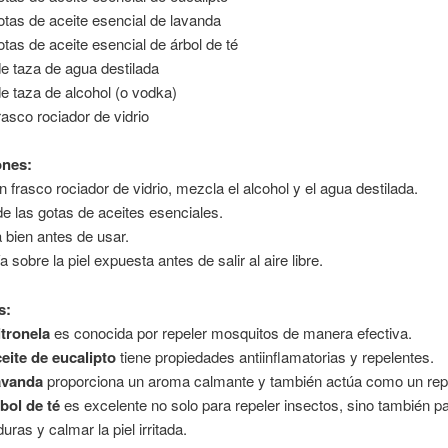
otas de aceite esencial de lavanda
otas de aceite esencial de árbol de té
de taza de agua destilada
de taza de alcohol (o vodka)
rasco rociador de vidrio
ones:
n frasco rociador de vidrio, mezcla el alcohol y el agua destilada.
e las gotas de aceites esenciales.
a bien antes de usar.
 sobre la piel expuesta antes de salir al aire libre.
s:
itronela
es conocida por repeler mosquitos de manera efectiva.
ceite de eucalipto
tiene propiedades antiinflamatorias y repelentes.
avanda
proporciona un aroma calmante y también actúa como un rep
bol de té
es excelente no solo para repeler insectos, sino también pa
uras y calmar la piel irritada.