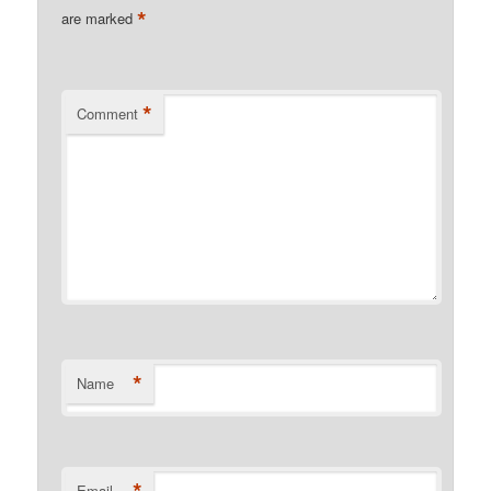
vários remédios caseiros
*
are marked
eficazes…
*
Comment
*
Name
Email