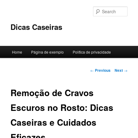
Skip
to
Sear
primary
content
Dicas Caseiras
Main
Home
Página de exemplo
Política de privacidade
menu
Post
←
Previous
Next
→
navigation
Remoção de Cravos
Escuros no Rosto: Dicas
Caseiras e Cuidados
Eficazes