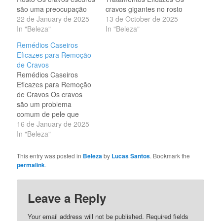
são uma preocupação
cravos gigantes no rosto
comum para muitas
22 de January de 2025
são um dos problemas
13 de October de 2025
pessoas, especialmente
In "Beleza"
de pele que mais
In "Beleza"
no rosto. Neste artigo,
causam incômodo
Remédios Caseiros
exploramos 30 remédios
estético e desconforto.
Eficazes para Remoção
caseiros eficazes que
Além de afetarem a
de Cravos
podem ajudar a eliminar
aparência, muitas vezes
Remédios Caseiros
essas imperfeições de
estão associados ao
Eficazes para Remoção
forma natural e eficiente.
acúmulo de impurezas,
de Cravos Os cravos
1. Limpeza Profunda
oleosidade excessiva e
são um problema
com Vapor: A limpeza
falta de cuidados
comum de pele que
facial com…
adequados com…
afeta pessoas de todas
16 de January de 2025
as idades. Essas
In "Beleza"
pequenas manchas
escuras são causadas
This entry was posted in
Beleza
by
Lucas Santos
. Bookmark the
pelo entupimento dos
permalink
.
folículos pilosos e
podem aparecer em
várias partes do corpo,
Leave a Reply
especialmente no rosto.
Felizmente, existem
Your email address will not be published.
Required fields