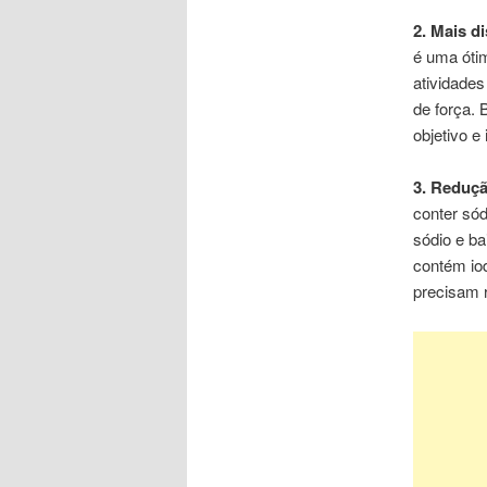
2. Mais d
é uma óti
atividade
de força
.
B
objetivo
e 
3. Reduçã
conter sódi
sódio e
ba
contém io
precisa
m
r