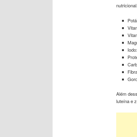
nutricional
Potá
Vita
Vita
Magn
Iodo
Prot
Carb
Fibr
Gord
Além
des
luteína e 