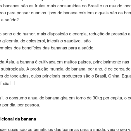
as
bananas são as frutas mais consumidas
no Brasil e
no mundo tod
arou para pensar
quantos tipos de banana existem e quais são os
ben
a a saúde
?
o sono e
do humor,
mais disposição
e energia
, redução da pressão art
a glicemia, do colesterol
,
intestino saudável,
são
emplos
dos
benefícios das bananas para a saúde
.
 da Ásia, a banana é
cultivada
em muitos países, principalmente nas 
 subtropicais.
A produção mundial de banana
, por ano,
é de cerca de
es de toneladas, cujos
principais produtores são
o
Brasil, China, Equa
 Índia
.
il, o
consumo
anual
de banana gira em torno de 30
kg
per capita
, o 
 por dia
,
por pessoa
.
ricional da banana
nder
quais são
os
benefícios das bananas para a saúde
, veja o seu v