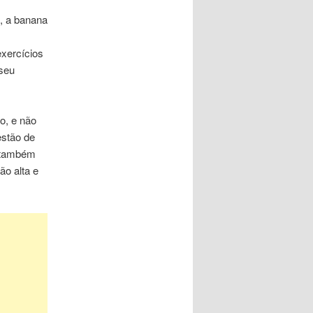
, a banana
exercícios
 seu
o,
e não
estão de
 também
o alta e