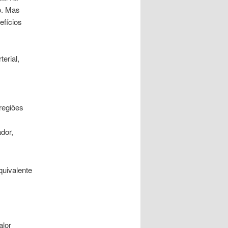
o. Mas
efícios
erial,
regiões
dor,
equivalente
alor