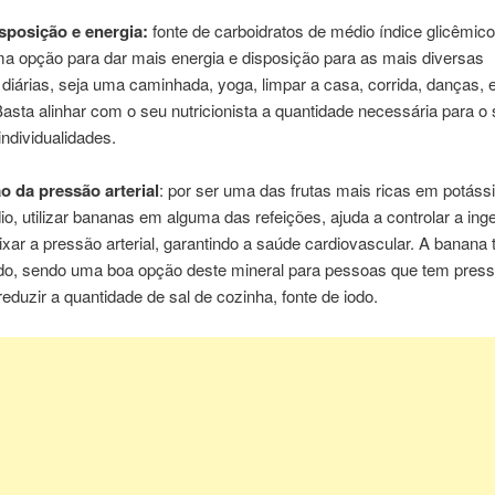
isposição e energia:
fonte de carboidratos de médio índice glicêmico
ma opção para
dar
mais
energia e
disposição para as mais diversas
s
diárias
, seja uma caminhada, yoga,
limpar a casa, corrida, danças,
asta alinhar com o seu nutricionista a quantidade necessária para o
individualidades
.
o da pressão arterial
:
por ser
uma das frutas mais
rica
s
em potássi
o, utilizar
banana
s em alguma das refeições, ajuda a controlar a ing
ixa
r
a pressão arterial,
garantindo
a saúde cardiovascular.
A banana
do, sendo uma boa opção deste mineral para pessoas que tem pressã
eduzir a quantidade de sal de cozinha, fonte de iodo.