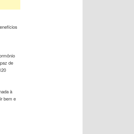
enefícios
hormônio
apaz de
120
nada à
r bem e