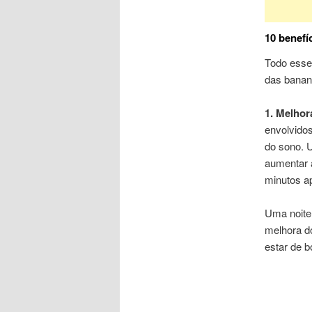
10 benefí
Todo esse 
das banan
1. Melhor
envolvido
do sono
. 
aumentar 
minut
os a
Uma noite
melhora do
estar de 