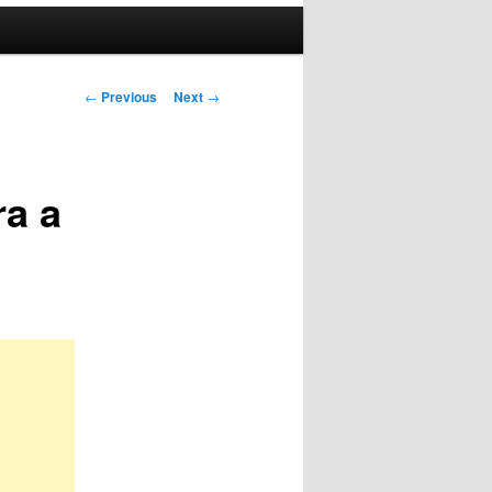
Post
←
Previous
Next
→
navigation
ra a