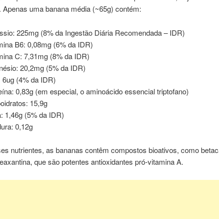
.
A
penas
u
ma banana média (
~65
g) contém
:
ssio: 225mg (8% da Ingestão Diária Recomendada – IDR)
mina B6: 0,08mg (6% da IDR)
mina C: 7,31mg (8% da IDR)
ésio: 20,2mg (5% da IDR)
: 6ug (4% da IDR)
eína: 0,83g (em especial, o aminoácido essencial triptofano)
oidratos: 15,9g
a: 1,46g (5% da IDR)
ura: 0,12g
ses
nutrientes,
as bananas contêm
compostos bioativos, como betac
zeaxantina,
que são
potentes antioxidantes
pró-vitamina
A.