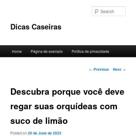
Skip
to
Sear
primary
content
Dicas Caseiras
Main
Home
Página de exemplo
Política de privacidade
menu
Post
←
Previous
Next
→
navigation
Descubra porque você deve
regar suas orquídeas com
suco de limão
Posted on
20 de June de 2023