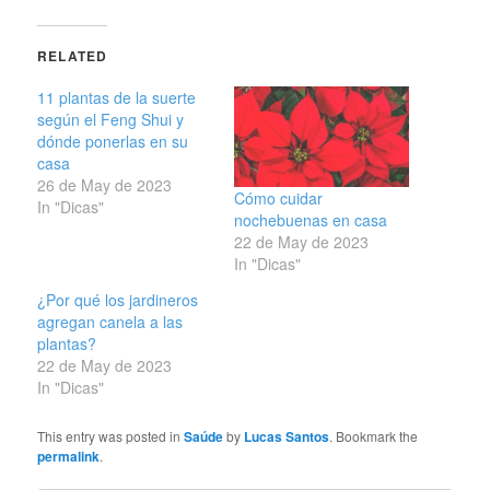
RELATED
11 plantas de la suerte
según el Feng Shui y
dónde ponerlas en su
casa
26 de May de 2023
Cómo cuidar
In "Dicas"
nochebuenas en casa
22 de May de 2023
In "Dicas"
¿Por qué los jardineros
agregan canela a las
plantas?
22 de May de 2023
In "Dicas"
This entry was posted in
Saúde
by
Lucas Santos
. Bookmark the
permalink
.