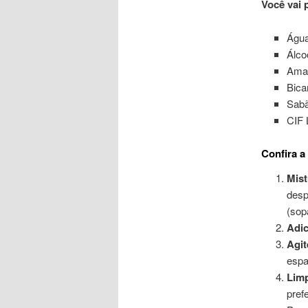
Você vai 
Água
Álco
Ama
Bica
Sab
CIF 
Confira a
Mist
desp
(sop
Adic
Agit
espa
Lim
pref