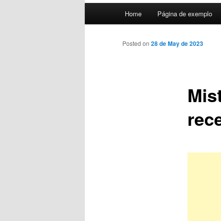
Main
Home
Página de exemplo
menu
Posted on
28 de May de 2023
Mist
rec