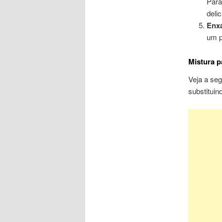
Para
deli
Enx
um p
Mistura p
Veja a seg
substituin