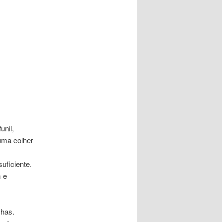
unil,
 uma colher
uficiente.
m e
chas.