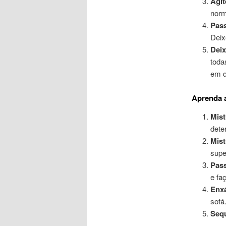
Agit
norm
Pass
Deix
Deix
toda
em q
Aprenda a
Mist
dete
Mist
supe
Pas
e fa
Enx
sofá
Seq