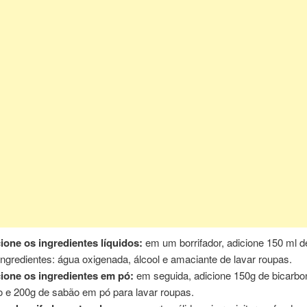
ione os ingredientes líquidos:
em um borrifador, adicione 150 ml 
ingredientes: água oxigenada, álcool e amaciante de lavar roupas.
ione os ingredientes em pó:
em seguida, adicione 150g de bicarbo
o e 200g de sabão em pó para lavar roupas.