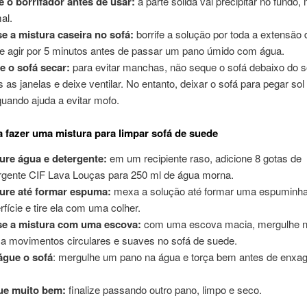
e o borrifador antes de usar:
a parte sólida vai precipitar no fundo,
al.
e a mistura caseira no sofá:
borrife a solução por toda a extensão 
e agir por 5 minutos antes de passar um pano úmido com água.
e o sofá secar:
para evitar manchas,
não seque o sofá debaixo do s
s as janelas e deixe ventilar. No entanto, deixar o sofá para pegar sol
uando ajuda a evitar mofo.
 fazer uma mistura para limpar sofá de suede
ure água e detergente:
em um recipiente raso, adicione 8 gotas de
rgente CIF Lava Louças para 250 ml de água morna.
ure até formar espuma:
mexa a solução até formar uma espuminh
rfície e tire ela com uma colher.
se a mistura com uma escova:
com uma escova macia, mergulhe n
ça movimentos circulares e suaves no sofá de suede.
águe o sofá
: mergulhe um pano na água e torça bem antes de enxag
.
ue muito bem:
finalize passando outro pano, limpo e seco.