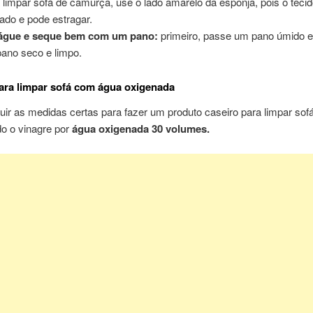
 limpar sofá de camurça, use o lado amarelo da esponja, pois o tecid
cado e pode estragar.
águe e seque bem com um pano:
primeiro, passe um pano úmido e
ano seco e limpo.
ara limpar sofá com água oxigenada
uir as medidas certas para fazer um produto caseiro para limpar sofá
do o vinagre por
água oxigenada 30 volumes.