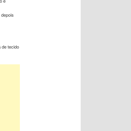
o é
 depois
 de tecido