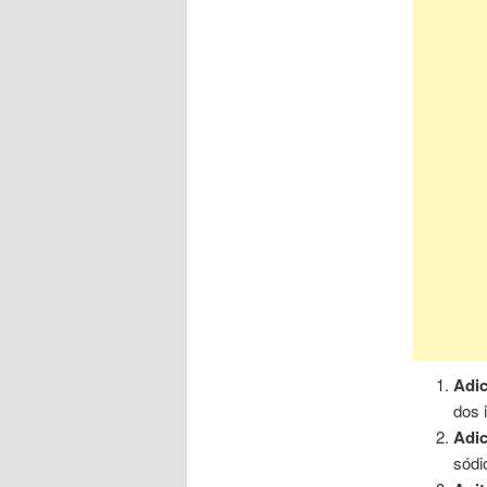
Adic
dos 
Adic
sódi