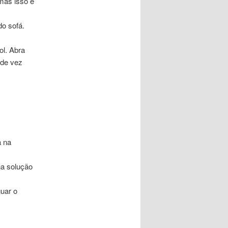
 mas isso é
do sofá.
ol.
Abra
 de vez
a na
a solução
uar o