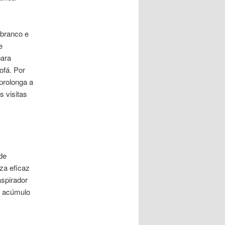
 branco e
e
para
ofá. Por
 prolonga a
s visitas
de
za eficaz
aspirador
o acúmulo