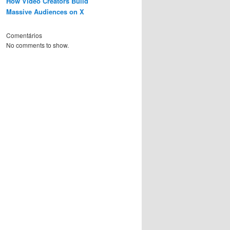
How Video Creators Build
Massive Audiences on X
Comentários
No comments to show.