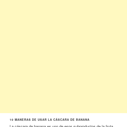
10 MANERAS DE USAR LA CÁSCARA DE BANANA
La cáscara de banana es uno de esos subproductos de la fruta