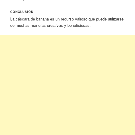
CONCLUSIÓN
La cáscara de banana es un recurso valioso que puede utilizarse
de muchas maneras creativas y beneficiosas.