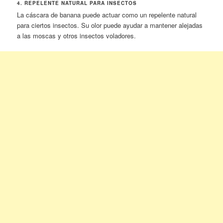
4. REPELENTE NATURAL PARA INSECTOS
La cáscara de banana puede actuar como un repelente natural
para ciertos insectos. Su olor puede ayudar a mantener alejadas
a las moscas y otros insectos voladores.