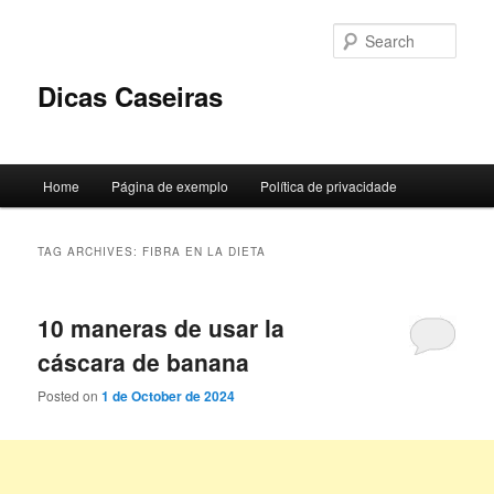
Skip
Skip
to
to
Sear
primary
secondary
content
content
Dicas Caseiras
Main
Home
Página de exemplo
Política de privacidade
menu
TAG ARCHIVES:
FIBRA EN LA DIETA
10 maneras de usar la
cáscara de banana
Posted on
1 de October de 2024