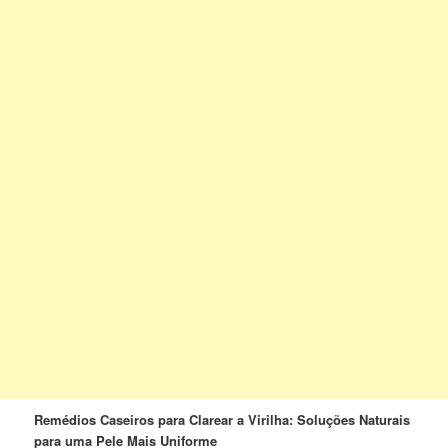
Remédios Caseiros para Clarear a Virilha: Soluções Naturais
para uma Pele Mais Uniforme