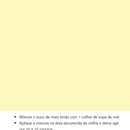
Misture o suco de meio limão com 1 colher de sopa de mel.
Aplique a mistura na área escurecida da virilha e deixe agir
por 10 a 15 minutos.