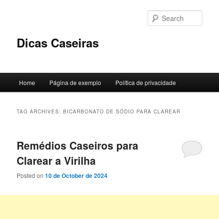
Skip
Skip
to
to
Sear
primary
secondary
content
content
Dicas Caseiras
Main
Home
Página de exemplo
Política de privacidade
menu
TAG ARCHIVES:
BICARBONATO DE SÓDIO PARA CLAREAR
Remédios Caseiros para
Clarear a Virilha
Posted on
10 de October de 2024