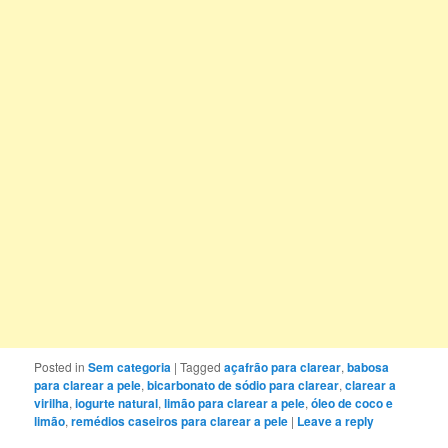
Posted in
Sem categoria
|
Tagged
açafrão para clarear
,
babosa
para clarear a pele
,
bicarbonato de sódio para clarear
,
clarear a
virilha
,
iogurte natural
,
limão para clarear a pele
,
óleo de coco e
limão
,
remédios caseiros para clarear a pele
|
Leave a reply